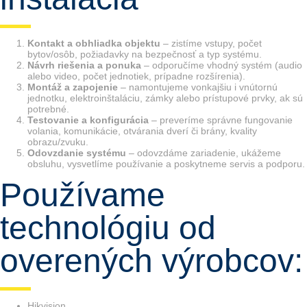
Kontakt a obhliadka objektu
– zistíme vstupy, počet
bytov/osôb, požiadavky na bezpečnosť a typ systému.
Návrh riešenia a ponuka
– odporučíme vhodný systém (audio
alebo video, počet jednotiek, prípadne rozšírenia).
Montáž a zapojenie
– namontujeme vonkajšiu i vnútornú
jednotku, elektroinštaláciu, zámky alebo prístupové prvky, ak sú
potrebné.
Testovanie a konfigurácia
– preveríme správne fungovanie
volania, komunikácie, otvárania dverí či brány, kvality
obrazu/zvuku.
Odovzdanie systému
– odovzdáme zariadenie, ukážeme
obsluhu, vysvetlíme používanie a poskytneme servis a podporu.
Používame
technológiu od
overených výrobcov:
Hikvision