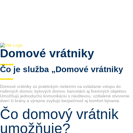
Úvod
Služby
Referencie
O nás
Kontakt
Domové vrátniky
Čo je služba „Domové vrátniky
Domové vrátniky sú praktickým riešením na ovládanie vstupu do
rodinných domov, bytových domov, kancelárií aj firemných objektov.
Umožňujú jednoduchú komunikáciu s návštevou, vzdialené otvorenie
dverí či brány a výrazne zvyšujú bezpečnosť aj komfort bývania.
Čo domový vrátnik
umožňuje?