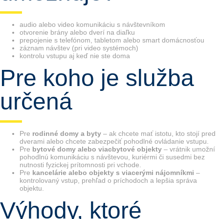
audio alebo video komunikáciu s návštevníkom
otvorenie brány alebo dverí na diaľku
prepojenie s telefónom, tabletom alebo smart domácnosťou
záznam návštev (pri video systémoch)
kontrolu vstupu aj keď nie ste doma
Pre koho je služba
určená
Pre
rodinné domy a byty
– ak chcete mať istotu, kto stojí pred
dverami alebo chcete zabezpečiť pohodlné ovládanie vstupu.
Pre
bytové domy alebo viacbytové objekty
– vrátnik umožní
pohodlnú komunikáciu s návštevou, kuriérmi či susedmi bez
nutnosti fyzickej prítomnosti pri vchode.
Pre
kancelárie alebo objekty s viacerými nájomníkmi
–
kontrolovaný vstup, prehľad o príchodoch a lepšia správa
objektu.
Výhody, ktoré