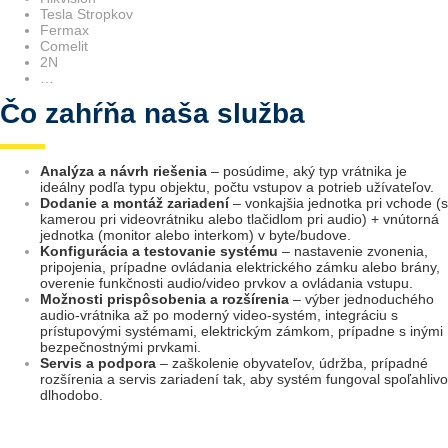
Tesla Stropkov
Fermax
Comelit
2N
…
Čo zahŕňa naša služba
Analýza a návrh riešenia
– posúdime, aký typ vrátnika je
ideálny podľa typu objektu, počtu vstupov a potrieb užívateľov.
Dodanie a montáž zariadení
– vonkajšia jednotka pri vchode (s
kamerou pri videovrátniku alebo tlačidlom pri audio) + vnútorná
jednotka (monitor alebo interkom) v byte/budove.
Konfigurácia a testovanie systému
– nastavenie zvonenia,
pripojenia, prípadne ovládania elektrického zámku alebo brány,
overenie funkčnosti audio/video prvkov a ovládania vstupu.
Možnosti prispôsobenia a rozšírenia
– výber jednoduchého
audio-vrátnika až po moderný video-systém, integráciu s
prístupovými systémami, elektrickým zámkom, prípadne s inými
bezpečnostnými prvkami.
Servis a podpora
– zaškolenie obyvateľov, údržba, prípadné
rozšírenia a servis zariadení tak, aby systém fungoval spoľahlivo
dlhodobo.