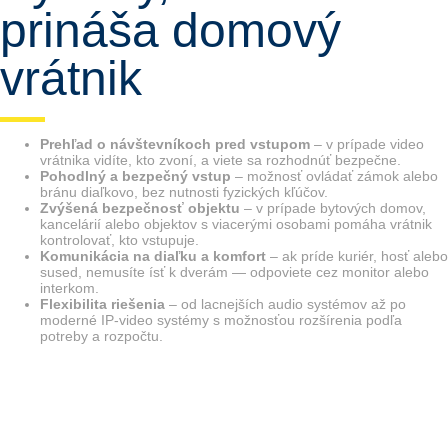
prináša domový
vrátnik
Prehľad o návštevníkoch pred vstupom
– v prípade video
vrátnika vidíte, kto zvoní, a viete sa rozhodnúť bezpečne.
Pohodlný a bezpečný vstup
– možnosť ovládať zámok alebo
bránu diaľkovo, bez nutnosti fyzických kľúčov.
Zvýšená bezpečnosť objektu
– v prípade bytových domov,
kancelárií alebo objektov s viacerými osobami pomáha vrátnik
kontrolovať, kto vstupuje.
Komunikácia na diaľku a komfort
– ak príde kuriér, hosť alebo
sused, nemusíte ísť k dverám — odpoviete cez monitor alebo
interkom.
Flexibilita riešenia
– od lacnejších audio systémov až po
moderné IP-video systémy s možnosťou rozšírenia podľa
potreby a rozpočtu.